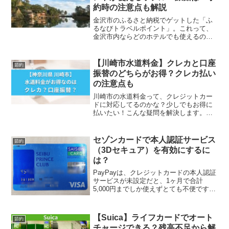
約時の注意点も解説
金沢市のふるさと納税でゲットした「ふ
るなびトラベルポイント」。これって、
金沢市内ならどのホテルでも使えるのか
な？こんな疑問を解決します。 「ふる
なびトラベルポイ...
【川崎市水道料金】クレカと口座
節約
振替のどちらがお得？クレカ払い
の注意点も
川崎市の水道料金って、クレジットカー
ドに対応してるのかな？少しでもお得に
払いたい！こんな疑問を解決します。電
気代やガス代・水道料金は固定費なの
で、減らそうと思っ...
セゾンカードで本人認証サービス
節約
（3Dセキュア）を有効にするに
は？
PayPayは、クレジットカードの本人認証
サービスが未設定だと、1ヶ月で合計
5,000円までしか使えずとても不便です。
本人認証サービスが有効になっている
と、支払...
【Suica】ライフカードでオート
節約
チャージできる？残高不足から解