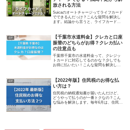
放される方法
Suicaのオートチャージってライフカード
でできるんだっけ？こんな疑問を解決し
ます。結論から言うと、ライフカードは
Suicaのオートチャージに使えません。オ
ート...
【千葉市水道料金】クレカと口座
節約
振替のどちらがお得？クレカ払い
の注意点も
千葉県千葉市の水道料金って、クレジッ
トカードに対応してるのかな？少しでも
お得に払いたい！こんな疑問を解決しま
す。電気代やガス代・水道料金は固定費
なので、減らそう...
【2022年版】住民税のお得な払
節約
い方は？
住民税の納税通知書が届いたんだけど、
どうやって払うのが一番トクなの？こん
な悩みを解決します。毎年6月は、住民税
の支払い時期ですよね。「できることな
ら税金を1円で...