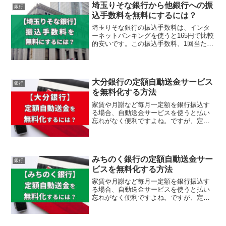
埼玉りそな銀行から他銀行への振
銀行
込手数料を無料にするには？
埼玉りそな銀行の振込手数料は、インタ
ーネットバンキングを使うと165円で比較
的安いです。この振込手数料、1回当たり
の金額は確かに安いですが、埼玉りそな
銀行をメイ...
大分銀行の定額自動送金サービス
銀行
を無料化する方法
家賃や月謝など毎月一定額を銀行振込す
る場合、自動送金サービスを使うと払い
忘れがなく便利ですよね。ですが、定額
自動送金サービスはタダではありませ
ん。例えば、他行宛...
みちのく銀行の定額自動送金サー
銀行
ビスを無料化する方法
家賃や月謝など毎月一定額を銀行振込す
る場合、自動送金サービスを使うと払い
忘れがなく便利ですよね。ですが、定額
自動送金サービスも振込手数料がかかり
ます。例えば、他...