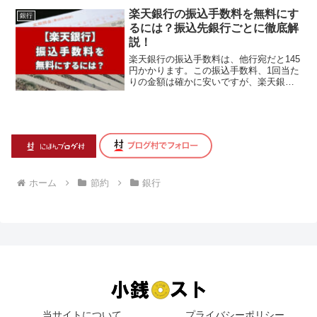
楽天銀行の振込手数料を無料にす
銀行
るには？振込先銀行ごとに徹底解
説！
楽天銀行の振込手数料は、他行宛だと145
円かかります。この振込手数料、1回当た
りの金額は確かに安いですが、楽天銀行
をメインバンクとして使っている人な
ら、毎月の振...
ホーム
節約
銀行
当サイトについて
プライバシーポリシー