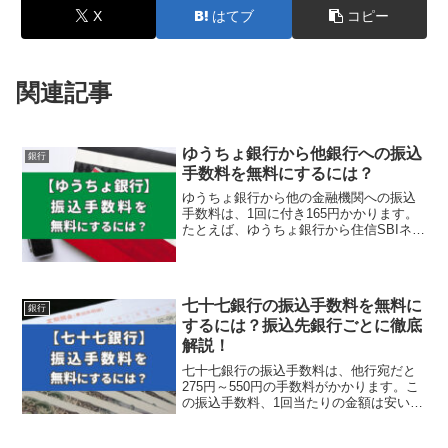
X
はてブ
コピー
関連記事
ゆうちょ銀行から他銀行への振込
銀行
手数料を無料にするには？
ゆうちょ銀行から他の金融機関への振込
手数料は、1回に付き165円かかります。
たとえば、ゆうちょ銀行から住信SBIネッ
ト銀行へ毎月3万円を振込すると、手数料
だけで...
七十七銀行の振込手数料を無料に
銀行
するには？振込先銀行ごとに徹底
解説！
七十七銀行の振込手数料は、他行宛だと
275円～550円の手数料がかかります。こ
の振込手数料、1回当たりの金額は安いで
すが、七十七銀行をメインバンクとして
使ってい...