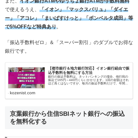
また、
イオン銀行ATMやゆうちょ銀行ATMが手数料無料
で使えるうえ、
「イオン」「マックスバリュ」「ダイエ
ー」「アコレ」「まいばすけっと」「ボンベルタ成田」等
で5%OFFなど特典あり
。
「振込手数料ゼロ」＆「スーパー割引」のダブルでお得な
銀行です。
【都市銀行＆地方銀行対応】イオン銀行経由で振
込手数料を無料にする方法
銀行の振込手数料は、ネットバンキングの場合、他行宛の
振込で165円～440円くらいかかります。1回の金額はそれ
ほど高くはないですが、毎月の振込手数料だけで、年間
1,980円～5,280円もかかることに...
kozenist.com
京葉銀行から住信SBIネット銀行への振込
を無料化する