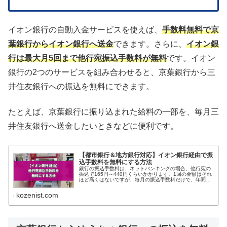
イオン銀行の自動入金サービスを使えば、
手数料無料で京
葉銀行からイオン銀行へ送金
できます。さらに、
イオン銀
行は最大月5回まで他行宛振込手数料が無料
です。イオン
銀行の2つのサービスを組み合わせると、京葉銀行から三
井住友銀行への振込を無料にできます。
たとえば、京葉銀行に振り込まれた給料の一部を、毎月三
井住友銀行へ送金したいときなどに便利です。
【都市銀行＆地方銀行対応】イオン銀行経由で振
込手数料を無料にする方法
銀行の振込手数料は、ネットバンキングの場合、他行宛の
振込で165円～440円くらいかかります。1回の金額はそれ
ほど高くはないですが、毎月の振込手数料だけで、年間
1,980円～5,280円もかかることに...
kozenist.com