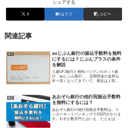
シェアする
X
はてブ
コピー
関連記事
auじぶん銀行の振込手数料を無料
銀行
にするには？じぶんプラスの条件
を解説
三菱UFJ銀行と相性バツグンのネット銀
行「auじぶん銀行」。定期預金の金利も
年々高くなってきていて、最近は人気が
出てきた銀行です。そこで今回は、auじ
ぶん銀行か...
あおぞら銀行の他行宛振込手数料
銀行
を無料にするには？
あおぞら銀行の他行宛振込手数料は、イ
ンターネットバンキングで150円かかりま
す。わずか数百円とはいえ、たとえば毎
月2回の振込手数料で年間3,600円もかか
ること...