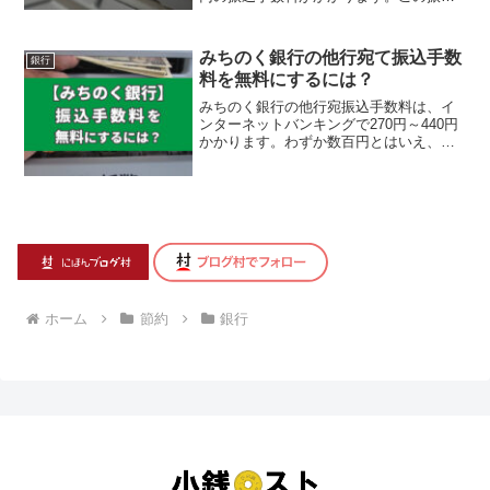
手数料、1回当たりの金額はそれほど気に
なる額では...
みちのく銀行の他行宛て振込手数
銀行
料を無料にするには？
みちのく銀行の他行宛振込手数料は、イ
ンターネットバンキングで270円～440円
かかります。わずか数百円とはいえ、毎
月の振込手数料だけで、年間3,240円～
5,2...
ホーム
節約
銀行