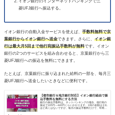
イオン銀行のインターネットバンキングで三
菱UFJ銀行へ振込する。
イオン銀行の自動入金サービスを使えば、
手数料無料で京
葉銀行からイオン銀行へ送金
できます。さらに、
イオン銀
行は最大月5回まで他行宛振込手数料が無料
です。イオン
銀行の2つのサービスを組み合わせると、京葉銀行から三
菱UFJ銀行への振込を無料にできます。
たとえば、京葉銀行に振り込まれた給料の一部を、毎月三
菱UFJ銀行へ送金したいときなどに便利です。
【都市銀行＆地方銀行対応】イオン銀行経由で振
込手数料を無料にする方法
銀行の振込手数料は、ネットバンキングの場合、他行宛の
振込で165円～440円くらいかかります。1回の金額はそれ
ほど高くはないですが、毎月の振込手数料だけで、年間
1,980円～5,280円もかかることに...