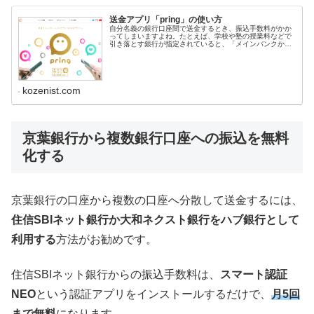
送金アプリ「pring」の使い方
自分名義の銀行口座間で送金するとき、振込手数料がかか
ってしまいますよね。たとえば、学校や塾の授業料などで
引き落とす銀行が指定されていると、「メインバンクから
指定銀行の口座へ毎月お金を振り込まないといけ...
kozenist.com
京葉銀行から複数銀行口座への振込を無料
化する
京葉銀行の口座から複数の口座へ分散して送金するには、
住信SBIネット銀行か大和ネクスト銀行をハブ銀行として
利用する
方法がお勧めです。
住信SBIネット銀行からの振込手数料は、
スマート認証
NEO
という認証アプリをインストールするだけで、
月5回
まで無料
になります。