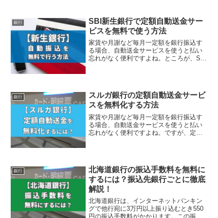
SBI新生銀行で定額自動送金サー
銀行
ビスを無料で使う方法
家賃や月謝など毎月一定額を銀行振込す
る場合、自動送金サービスを使うと払い
忘れがなく便利ですよね。ところが、SBI
新生銀行には自動振込サービスがありま
せん。SBI...
スルガ銀行の定額自動送金サービ
銀行
スを無料化する方法
家賃や月謝など毎月一定額を銀行振込す
る場合、自動送金サービスを使うと払い
忘れがなく便利ですよね。ですが、定額
自動送金サービスはタダではありませ
ん。例えば、他行あ...
北海道銀行の振込手数料を無料に
銀行
するには？振込先銀行ごとに徹底
解説！
北海道銀行は、インターネットバンキン
グで他行宛に3万円以上振り込むとき550
円の振込手数料がかかります。この振込