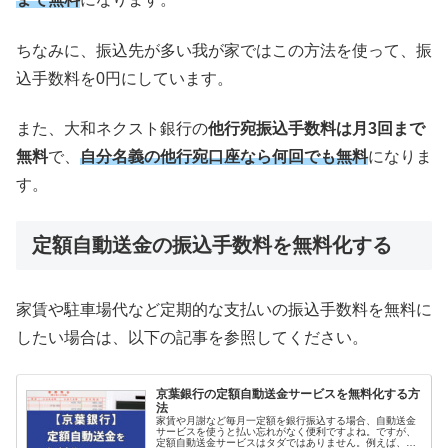
ちなみに、振込先が多い我が家ではこの方法を使って、振
込手数料を0円にしています。
また、大和ネクスト銀行の
他行宛振込手数料は月3回まで
無料
で、
自分名義の他行宛口座なら何回でも無料
になりま
す。
定額自動送金の振込手数料を無料化する
家賃や駐車場代など定期的な支払いの振込手数料を無料に
したい場合は、以下の記事を参照してください。
京葉銀行の定額自動送金サービスを無料化する方
法
家賃や月謝など毎月一定額を銀行振込する場合、自動送金
サービスを使うと払い忘れがなく便利ですよね。ですが、
定額自動送金サービスはタダではありません。例えば、京