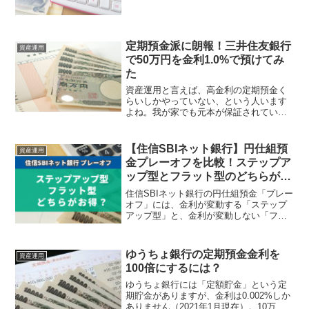
けても利息は1,600円程度。元本保証で
も...
定期預金派に朗報！三井住友銀行
資産運用
で50万円を金利1.0%で預けてみ
た
資産運用と言えば、高金利の定期預金く
らいしかやっていない、という人います
よね。我が家でも元本が保証されている
定期預金をよく利用しています。でも今
の時代、ネット銀...
【住信SBIネット銀行】円仕組預
資産運用
金プレーオフを比較！ステップア
ップ型とフラット型のどちらが
得？
住信SBIネット銀行の円仕組預金「プレー
オフ」には、金利が変動する「ステップ
アップ型」と、金利が変動しない「フラ
ット型」があります。「ステップアップ
型」と「フラ...
ゆうちょ銀行の定期預金金利を
資産運用
100倍にするには？
ゆうちょ銀行には「定額貯金」という定
期貯金がありますが、金利は0.002%しか
ありません（2021年1月現在）。10万円