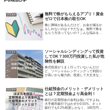
無料で株がもらえるアプリ！資金
資産運用
ゼロで日本株の取引OK
株に興味があるんだけど、お金が減るか
もしれないのはイヤだなぁ。無料で株を
もらう方法ってないの？こんな悩みを解
決します。株式投資は儲かることも損す
ることもあります...
ソーシャルレンディングって投資
資産運用
してOK？300万円投資した私が危
険性を解説
株式投資がうまく行っていないんだけ
ど、ソーシャルレンディングって利回り
が高いから魅力的。投資して大丈夫なの
かなぁ？こんな悩みを解決します。結論
から言うと、投資先...
仕組預金のメリット・デメリット
資産運用
とは？定期預金より高金利！
銀行の定期預金の金利は低いですよね。
大手都市銀行ではわずか0.01%、ネット
銀行でも0.2%程度しかなく、100万円預