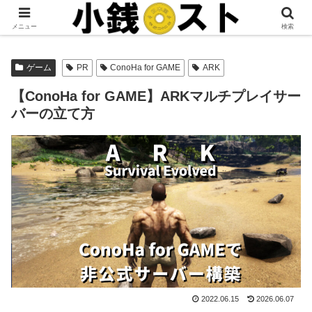
当サイトではアフィリエイト広告を掲載しています。
メニュー
検索
ゲーム
PR
ConoHa for GAME
ARK
【ConoHa for GAME】ARKマルチプレイサー
バーの立て方
2022.06.15
2026.06.07