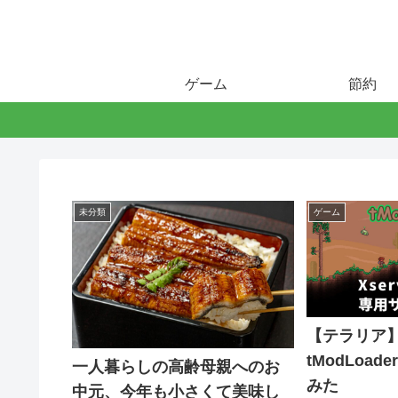
ゲーム
節約
未分類
ゲーム
【テラリア】X
tModLoa
一人暮らしの高齢母親へのお
みた
中元、今年も小さくて美味し