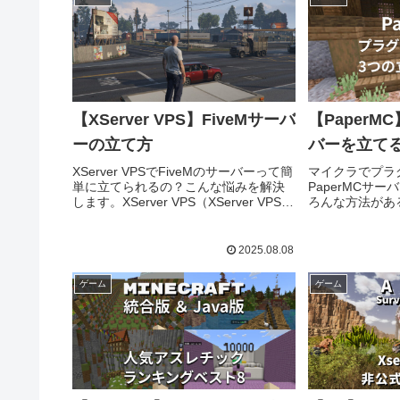
使い倒してみました。
【XServer VPS】FiveMサーバ
【Paper
ーの立て方
バーを立て
XServer VPSでFiveMのサーバーって簡
マイクラでプラ
単に立てられるの？こんな悩みを解決
PaperMCサ
します。XServer VPS（XServer VPS
ろんな方法があ
for Game）はFiveMに対応しているレ
ない。結局自分
ンタルサーバー...
の？そんな疑
Minecraft Java
2025.08.08
ゲーム
ゲーム