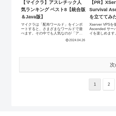
【マイクラ】アスレチック人
【PR】XSer
気ランキング ベスト8【統合版
Survival 
＆Java版】
を立ててみ
マイクラは「配布ワールド」をインポ
Xserver VPSを
ートすると、さまざまなワールドで遊
Ascended 
べます。その中でも人気なのが「アス
イを楽しめます
レチック」。せっかくプレイするなら
したり、Scorch
2024.04.26
人気のアスレチックを選びたいですよ
イすることも可
ね。 そこでこの記事では、マイ...
次
1
2