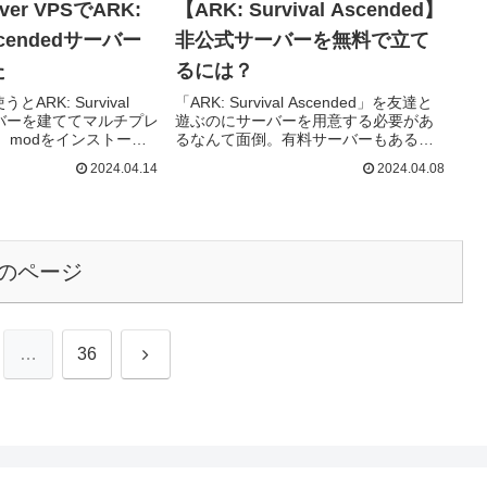
ver VPSでARK:
【ARK: Survival Ascended】
Ascendedサーバー
非公式サーバーを無料で立て
た
るには？
使うとARK: Survival
「ARK: Survival Ascended」を友達と
サーバーを建ててマルチプレ
遊ぶのにサーバーを用意する必要があ
。modをインストール
るなんて面倒。有料サーバーもあるみ
ed Earthマップをプレ
たいだけど、無料で簡単にサーバーを
2024.04.14
2024.04.08
能です。
利用する方法はないの？ノートPCにも
サーバ...
のページ
次
…
36
へ