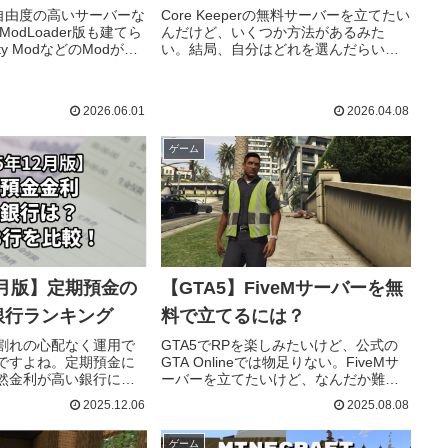
PSは自由度の高いサーバーな
Core Keeperの無料サーバーを立てたい
odLoader版も建てら
んだけど、いくつか方法があるみた
ty ModなどのModがど
い。結局、自分はどれを選んだらいい
か、徹底的に使い倒し
の？こんな悩みを解決します。Core
Keeperのサーバーを無料で立てる方法
には次の4...
2026.06.01
2026.04.08
ゲーム
12月版】定期預金の
【GTA5】FiveMサーバーを無
銀行ランキング
料で立てるには？
割れの心配なく運用で
GTA5でRPを楽しみたいけど、公式の
ですよね。定期預金に
GTA Onlineでは物足りない。FiveMサ
然金利が高い銀行に預
ーバーを立てたいけど、なんだか難し
回は、ネット銀行を中
そう。。有料サーバーもあるみたいだ
2025.12.06
2025.08.08
1年の金利が高い順にラ
けど、無料で簡単にサーバーを利用す
た（202...
る方法はない...
ゲーム