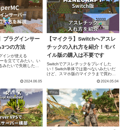
MC】プラグインサー
【マイクラ】Switchへアスレ
る3つの方法
チックの入れ方を紹介！モバ
イル版の購入は不要です
グインが使える
ーバーを立ててみたい。い
Switchでアスレチックをプレイした
るみたいで失敗したく
い！Switch単体では遊べないみたいだ
はどれを選んだらいい
けど、スマホ版のマイクラまで買わな
問を解決します。
いといけないの？こんな疑問を解決し
版には...
2024.06.05
2024.05.04
ます。 Switchで配布ワールドをプレ
イするのに、ス...
ゲーム