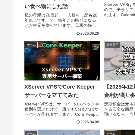
Xserver V
い食べ物にした話
ので、テラリアtM
れます。Calami
私の母親は70歳超。一人暮らし歴も20
こまで使えるの
年以上です。で、毎年この時期になる
てみました。
とお中元を贈っています。母親の好み
は大体わかってるんですが、今年は母
2026.06.29
親にとって、おそらく過去最高のお中
元を贈れたんじゃないかなと...
ゲーム
資産運用
XServer VPSでCore Keeper
【2025年
サーバーを立ててみた
金利が高い
Xserver VPSは、サーバーのスペックや
定期預金は元本
種別を選ぶだけで、誰でも5分あればサ
きる安全な商品
ーバーが作れます。また、Core Keeper
預けるなら、当
にも対応しているので、思う存分、マ
けたいもの。今
2026.04.08
ルチプレイを楽しめそうですね。そこ
心に、定期預金
でCore Keeperのマルチプレイサーバー
ンキングしてみまし
ゲーム
ゲーム
としてどこまで使えるのか、徹底的に