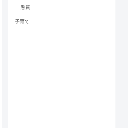
懸賞
子育て