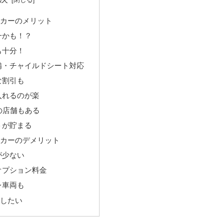
タカーのメリット
一かも！？
も十分！
備・チャイルドシート対応
な割引も
入れるのが楽
の店舗もある
トが貯まる
タカーのデメリット
が少ない
オプション料金
レ車両も
用したい