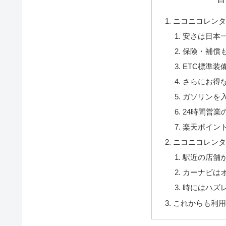
ニコニコレン
安さは日本
保険・補償
ETC標準装
さらにお得
ガソリンを
24時間営業
楽天ポイン
ニコニコレン
駅近の店舗
カーナビは
時にはハズ
これからも利