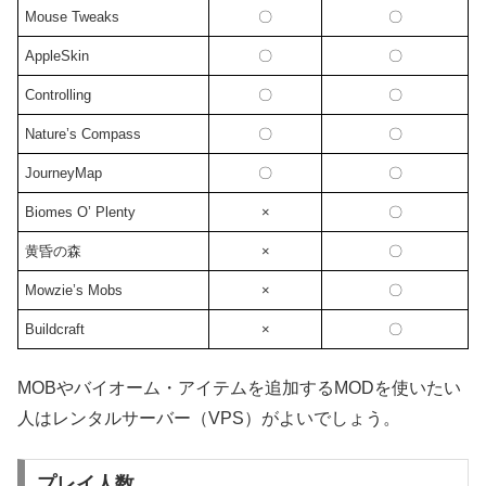
Mouse Tweaks
〇
〇
AppleSkin
〇
〇
Controlling
〇
〇
Nature’s Compass
〇
〇
JourneyMap
〇
〇
Biomes O’ Plenty
×
〇
黄昏の森
×
〇
Mowzie’s Mobs
×
〇
Buildcraft
×
〇
MOBやバイオーム・アイテムを追加するMODを使いたい
人はレンタルサーバー（VPS）がよいでしょう。
プレイ人数