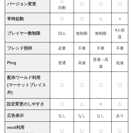
△
バージョン変更
〇
〇
〇
自動
常時起動
〇
〇
△
×
4人程
プレイヤー数制限
10人
無制限
無制限
度
フレンド招待
必要
不要
不要
不要
普通～高
Ping
普通
高速
低速
速
配布ワールド利用
(マーケットプレイス
〇
〇
〇
〇
外)
設定変更のしやすさ
〇
△
×
△
広告表示
なし
なし
なし
あり
mod利用
〇
〇
〇
〇