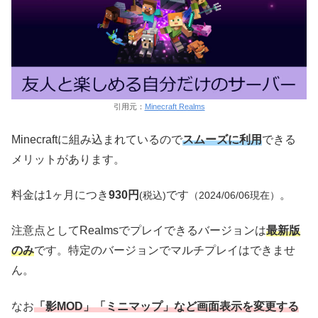
引用元：
Minecraft Realms
Minecraftに組み込まれているので
スムーズに利用
できる
メリットがあります。
料金は1ヶ月につき
930円
です
。
(税込)
（2024/06/06現在）
注意点としてRealmsでプレイできるバージョンは
最新版
のみ
です。特定のバージョンでマルチプレイはできませ
ん。
なお
「影MOD」「ミニマップ」など画面表示を変更する