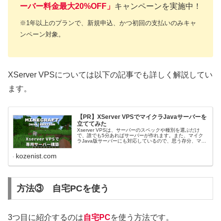
ーバー料金最大20%OFF」
キャンペーンを実施中！
※1年以上のプランで、新規申込、かつ初回の支払いのみキャ
ンペーン対象。
XServer VPSについては以下の記事でも詳しく解説してい
ます。
【PR】XServer VPSでマイクラJavaサーバーを
立ててみた
Xserver VPSは、サーバーのスペックや種別を選ぶだけ
で、誰でも5分あればサーバーが作れます。また、マイク
ラJava版サーバーにも対応しているので、思う存分、マル
チプレイを楽しめそうですね。このたび、エックスサーバ
ー様のご厚意でXserver VPSを提供していただきました。
kozenist.com
そこでマイクラのマルチプレイサーバーとしてどこまで使
えるのか、徹底的に使い倒してみました。
方法③ 自宅PCを使う
3つ目に紹介するのは
自宅PC
を使う方法です。