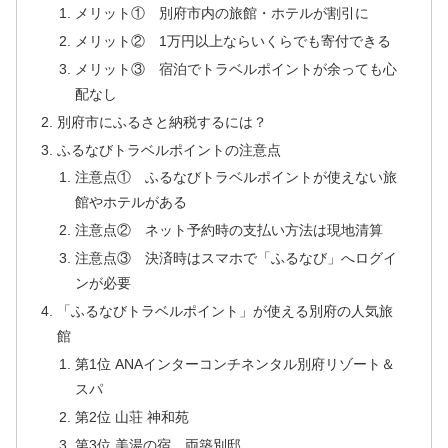
メリット① 別府市内の旅館・ホテルが割引に
メリット② 1万円以上ならいくらでも寄付できる
メリット③ 宿泊でトラベルポイントが余っても心
配なし
別府市にふるさと納税するには？
ふるなびトラベルポイントの注意点
注意点① ふるなびトラベルポイントが使えない旅
館やホテルがある
注意点② ネット予約時の支払い方法は現地清算
注意点③ 決済時はスマホで「ふるなび」へログイ
ンが必要
「ふるなびトラベルポイント」が使える別府の人気旅
館
第1位 ANAインターコンチネンタル別府リゾート＆
スパ
第2位 山荘 神和苑
第3位 美湯の宿 両築別邸