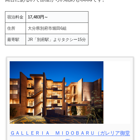
宿泊料金
17,483円～
住所
大分県別府市堀田6組
最寄駅
JR「別府駅」よりタクシー15分
ＧＡＬＬＥＲＩＡ ＭＩＤＯＢＡＲＵ（ガレリア御堂