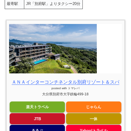
最寄駅
JR「別府駅」よりタクシー20分
ＡＮＡインターコンチネンタル別府リゾート＆スパ
posted with
トマレバ
大分県別府市大字鉄輪499-18
楽天トラベル
じゃらん
JTB
一休
るるぶ
Yahoo!トラベル