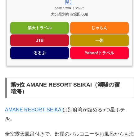
原）
posted with
トマレバ
大分県別府市堀田６組
楽天トラベル
じゃらん
JTB
一休
るるぶ
Yahoo!トラベル
第5位 AMANE RESORT SEIKAI（潮騒の宿
晴海）
AMANE RESORT SEIKAI
は別府湾が臨める5つ星ホテ
ル。
全室露天風呂付きで、部屋のバルコニーやお風呂からも海