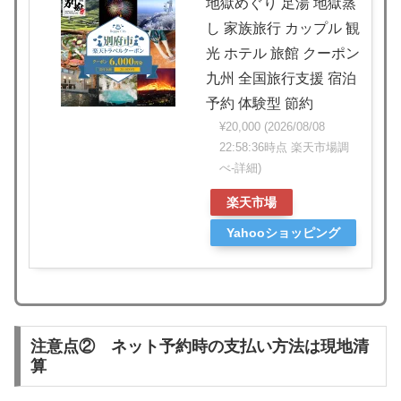
地獄めぐり 足湯 地獄蒸
し 家族旅行 カップル 観
光 ホテル 旅館 クーポン
九州 全国旅行支援 宿泊
予約 体験型 節約
¥20,000
(2026/08/08
22:58:36時点 楽天市場調
べ-
詳細)
楽天市場
Yahooショッピング
注意点② ネット予約時の支払い方法は現地清
算