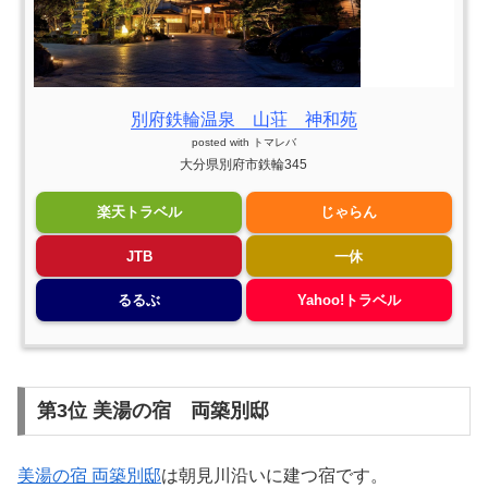
別府鉄輪温泉 山荘 神和苑
posted with
トマレバ
大分県別府市鉄輪345
楽天トラベル
じゃらん
JTB
一休
るるぶ
Yahoo!トラベル
第3位 美湯の宿 両築別邸
美湯の宿 両築別邸
は朝見川沿いに建つ宿です。