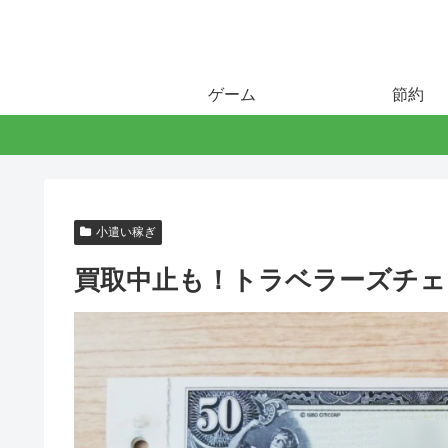
ゲーム
節約
小遣い稼ぎ
買取中止も！トラベラーズチェ