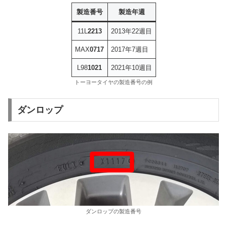
製造番号
製造年週
11L
2213
2013年22週目
MAX
0717
2017年7週目
L98
1021
2021年10週目
トーヨータイヤの製造番号の例
ダンロップ
ダンロップの製造番号