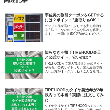
宇佐美の割引クーポンをGETする
消耗品
には？ポイント3重取りもOK！
ガソリン代が高い！少しでも安く給油す
る方法ってないの？そんな悩みを解決し
ます。 全国に約500店舗があるガソリン
スタンド「宇佐美」。同じガソリンな
ら、1円でも安...
知らなきゃ損！TIREHOOD楽天
消耗品
と公式サイト、安いのは？
TIREHOODって楽天市場店と公式サイト
がある。公式サイトより、楽天経由で購
入した方がオトクだよね？こんな疑問を
解決します。タイヤ通販・交換予約サイ
ト「TIR...
TIREHOODのタイヤ製造年が2年
消耗品
以内って本当？実際に注文してみ
た
タイヤ交換サイトTIREHOODって古いタ
イヤが送られてこないのかな？安いから