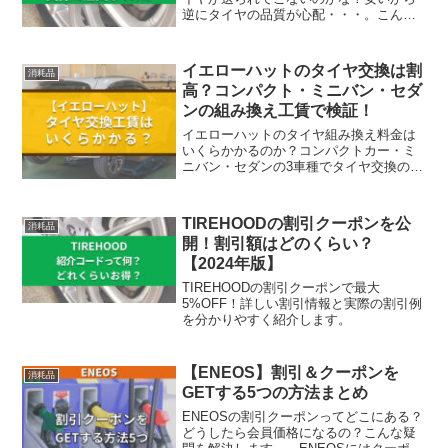
逆にタイヤの品質が心配・・・。こんな
疑問を解決します。TIREHOODのタイヤ
交換...
イエローハットのタイヤ交換は割
消耗品
高？コンパクト・ミニバン・セダ
ンの組み換え工賃で検証！
イエローハットのタイヤ組み換え料金は
いくらかかるのか？コンパクトカー・ミ
ニバン・セダンの3車種でタイヤ交換の工
賃を紹介します。イエローハットのタイ
ヤ交換より、最大で1万円安くする方法も
紹介。
TIREHOODの割引クーポンを公
消耗品
開！割引額はどのくらい？
【2024年版】
TIREHOODの割引クーポンで最大
5%OFF！詳しい割引情報と実際の割引例
を分かりやすく紹介します。
【ENEOS】割引＆クーポンを
消耗品
GETする5つの方法まとめ
ENEOSの割引クーポンってどこにある？
どうしたら会員価格になるの？こんな疑