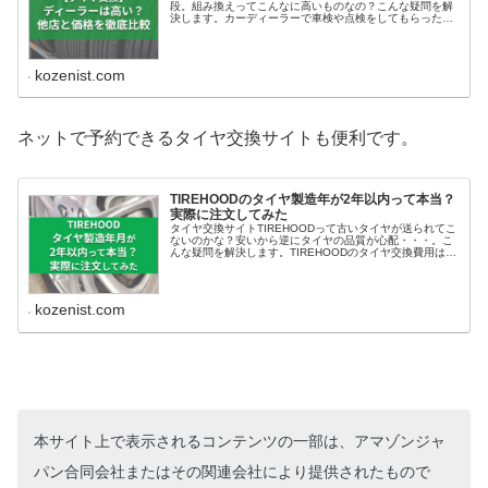
段。組み換えってこんなに高いものなの？こんな疑問を解
決します。カーディーラーで車検や点検をしてもらったつ
いでに、タイヤ交換を見積もってもらうことって...
kozenist.com
ネットで予約できるタイヤ交換サイトも便利です。
TIREHOODのタイヤ製造年が2年以内って本当？
実際に注文してみた
タイヤ交換サイトTIREHOODって古いタイヤが送られてこ
ないのかな？安いから逆にタイヤの品質が心配・・・。こ
んな疑問を解決します。TIREHOODのタイヤ交換費用は、
ディーラーと比べて2割〜5割くら...
kozenist.com
本サイト上で表示されるコンテンツの一部は、アマゾンジャ
パン合同会社またはその関連会社により提供されたもので