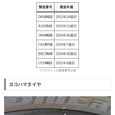
製造番号
製造年週
DKN
2412
2012年24週目
BJA
1515
2015年15週目
JMN
4016
2016年40週目
CKD
0718
2018年7週目
BBC
3518
2018年35週目
CED
0821
2021年8週目
ブリヂストンの製造番号の例
ヨコハマタイヤ