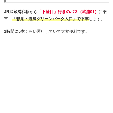
JR武蔵浦和駅
から
「下笹目」行きのバス（武浦01）
に乗
車、
「彩湖・道満グリーンパーク入口」で下車
します。
1時間に5本
くらい運行していて大変便利です。