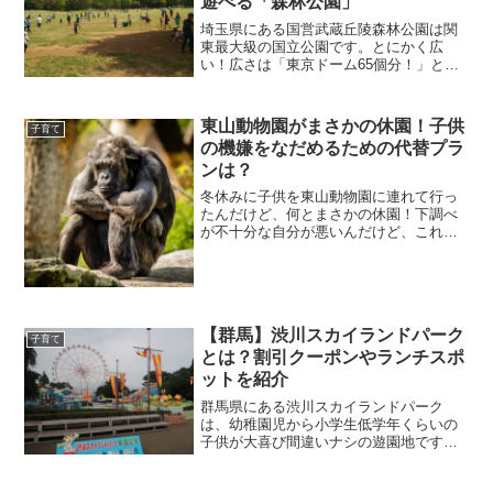
遊べる「森林公園」
埼玉県にある国営武蔵丘陵森林公園は関
東最大級の国立公園です。とにかく広
い！広さは「東京ドーム65個分！」とい
ってもピンと来ないと思うので、都内の
公園と比較すると...
東山動物園がまさかの休園！子供
子育て
の機嫌をなだめるための代替プラ
ンは？
冬休みに子供を東山動物園に連れて行っ
たんだけど、何とまさかの休園！下調べ
が不十分な自分が悪いんだけど、これは
困った・・・。子供と動物園で1日を過ご
す予定だったの...
【群馬】渋川スカイランドパーク
子育て
とは？割引クーポンやランチスポ
ットを紹介
群馬県にある渋川スカイランドパーク
は、幼稚園児から小学生低学年くらいの
子供が大喜び間違いナシの遊園地です。
値段もお手軽で、ディズニーランド大人1
人分の料金で、家...