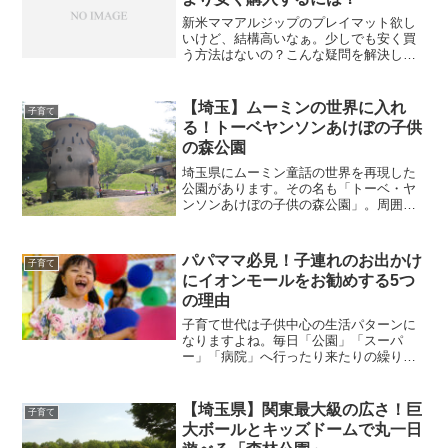
新米ママアルジップのプレイマット欲し
いけど、結構高いなぁ。少しでも安く買
う方法はないの？こんな疑問を解決しま
す。アルジップのプレイマットを販売し
ているのは、日本...
【埼玉】ムーミンの世界に入れ
子育て
る！トーベヤンソンあけぼの子供
の森公園
埼玉県にムーミン童話の世界を再現した
公園があります。その名も「トーベ・ヤ
ンソンあけぼの子供の森公園」。周囲は
木々に囲まれ、川も流れていて、まさに
ムーミン谷です。...
パパママ必見！子連れのお出かけ
子育て
にイオンモールをお勧めする5つ
の理由
子育て世代は子供中心の生活パターンに
なりますよね。毎日「公園」「スーパ
ー」「病院」へ行ったり来たりの繰り返
し。子供が泣き止まないとストレスもた
まってしまいます。...
【埼玉県】関東最大級の広さ！巨
子育て
大ボールとキッズドームで丸一日