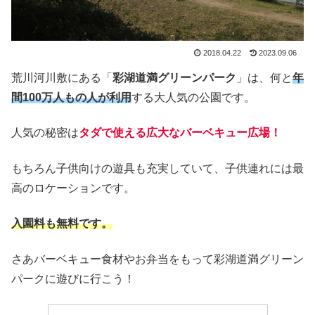
2018.04.22
2023.09.06
荒川河川敷にある「
彩湖道満グリーンパーク
」は、何と
年
間100万人もの人が利用
する大人気の公園です。
人気の秘密は
タダで使える広大なバーベキュー広場！
もちろん子供向けの遊具も充実していて、子供連れには最
高のロケーションです。
入園料も
無料
です
。
さあバーベキュー食材やお弁当をもって彩湖道満グリーン
パークに遊びに行こう！