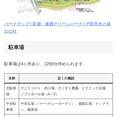
パークマップ | 彩湖・道満グリーンパーク | 戸田市水と緑
の公社
駐車場
駐車場は4ヶ所あり、1260台停められます。
名称
近くの施設
北駐車
テニスコート、釣り場、すくすく農園、ピクニック広場、
場
ソフトボール場（A～E）
中央駐
中央広場（バーベキューガーデン）、遊戯広場、ドッグラ
車場
ン、鑑賞池