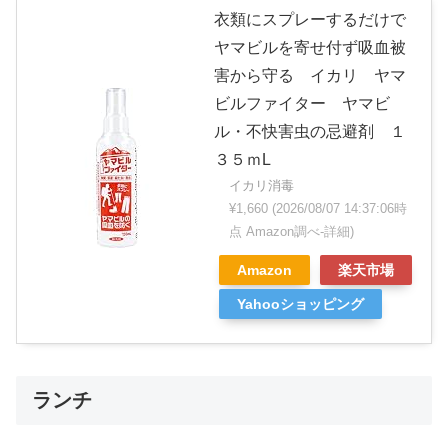
衣類にスプレーするだけで
ヤマビルを寄せ付ず吸血被
害から守る イカリ ヤマ
ビルファイター ヤマビ
ル・不快害虫の忌避剤 １
３５ｍL
イカリ消毒
¥1,660
(2026/08/07 14:37:06時
点 Amazon調べ-
詳細)
Amazon
楽天市場
Yahooショッピング
ランチ