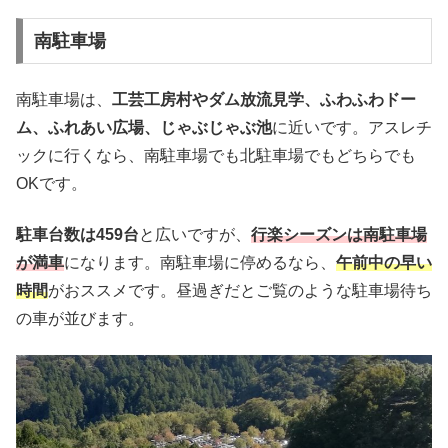
南駐車場
南駐車場は、
工芸工房村やダム放流見学、ふわふわドー
ム、ふれあい広場、じゃぶじゃぶ池
に近いです。アスレチ
ックに行くなら、南駐車場でも北駐車場でもどちらでも
OKです。
駐車台数は459台
と広いですが、
行楽シーズンは南駐車場
が満車
になります。南駐車場に停めるなら、
午前中の早い
時間
がおススメです。昼過ぎだとご覧のような駐車場待ち
の車が並びます。