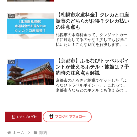
てもらいます。で...
【札幌市水道料金】クレカと口座
節約
振替のどちらがお得？クレカ払い
の注意点も
札幌市の水道料金って、クレジットカー
ドに対応してるのかな？少しでもお得に
払いたい！こんな疑問を解決します。電
気代やガス代・水道料金は固定費なの
で、減らそうと思っ...
【京都市】ふるなびトラベルポイ
節約
ントが使えるホテル・旅館は？予
約時の注意点も解説
京都市のふるさと納税でゲットした「ふ
るなびトラベルポイント」。これって、
京都市内ならどのホテルでも使えるのか
な？こんな疑問を解決します。 「ふる
なびトラベルポイ...
ホーム
節約