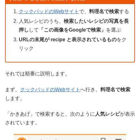
クックパッドのWebサイト
で、
料理名で検索
する
人気レシピのうち、
検索したいレシピの写真を長
押し
して
「この画像をGoogleで検索」
を選ぶ
URLの末尾が recipe と表示されているもの
をク
リック
それでは順番に説明します。
まず、
クックパッドのWebサイト
へ行き、
料理名で検索
します。
「かきあげ」で検索すると、次のように
人気レシピ
が表示
されています。