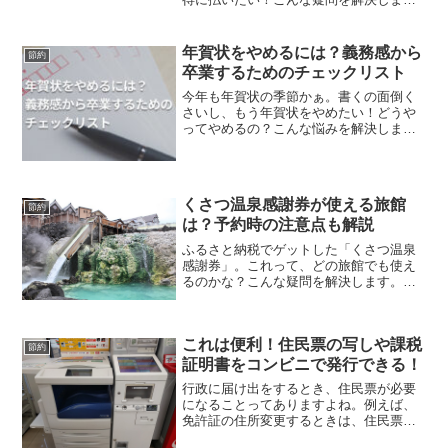
す。電気代やガス代・水道料金は固定費
なので、減らそうと...
年賀状をやめるには？義務感から
節約
卒業するためのチェックリスト
今年も年賀状の季節かぁ。書くの面倒く
さいし、もう年賀状をやめたい！どうや
ってやめるの？こんな悩みを解決しま
す。12月になると年賀ハガキを買った
り、誰に送るかリス...
くさつ温泉感謝券が使える旅館
節約
は？予約時の注意点も解説
ふるさと納税でゲットした「くさつ温泉
感謝券」。これって、どの旅館でも使え
るのかな？こんな疑問を解決します。
「くさつ温泉感謝券」は、群馬県草津市
にふるさと納税する...
これは便利！住民票の写しや課税
節約
証明書をコンビニで発行できる！
行政に届け出をするとき、住民票が必要
になることってありますよね。例えば、
免許証の住所変更するときは、住民票を
警察に持って行って、新住所に書き換え