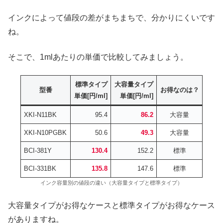
インクによって値段の差がまちまちで、分かりにくいです
ね。
そこで、1mlあたりの単価で比較してみましょう。
標準タイプ
大容量タイプ
型番
お得なのは？
単価[円/ml]
単価
[円/ml]
XKI-N11BK
95.4
86.2
大容量
XKI-N10PGBK
50.6
49.3
大容量
BCI-381Y
130.4
152.2
標準
BCI-331BK
135.8
147.6
標準
インク容量別の値段の違い（大容量タイプと標準タイプ）
大容量タイプがお得なケースと標準タイプがお得なケース
がありますね。