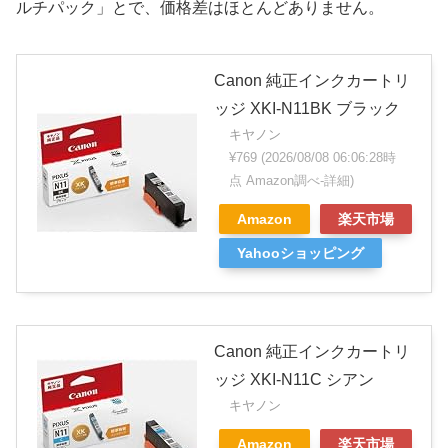
ルチパック」とで、価格差はほとんどありません。
Canon 純正インクカートリ
ッジ XKI-N11BK ブラック
キヤノン
¥769
(2026/08/08 06:06:28時
点 Amazon調べ-
詳細)
Amazon
楽天市場
Yahooショッピング
Canon 純正インクカートリ
ッジ XKI-N11C シアン
キヤノン
Amazon
楽天市場