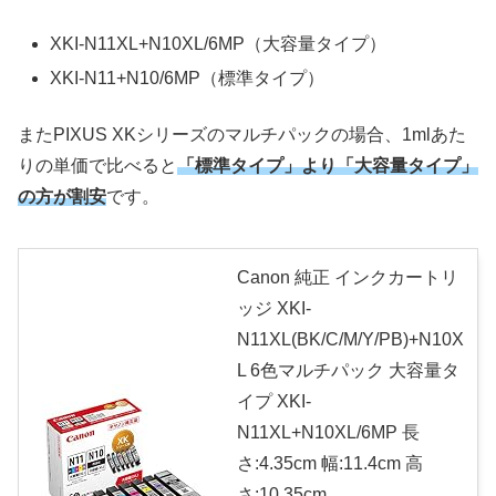
XKI-N11XL+N10XL/6MP（大容量タイプ）
XKI-N11+N10/6MP（標準タイプ）
またPIXUS XKシリーズのマルチパックの場合、1mlあた
りの単価で比べると
「標準タイプ」より「大容量タイプ」
の方が割安
です。
Canon 純正 インクカートリ
ッジ XKI-
N11XL(BK/C/M/Y/PB)+N10X
L 6色マルチパック 大容量タ
イプ XKI-
N11XL+N10XL/6MP 長
さ:4.35cm 幅:11.4cm 高
さ:10.35cm