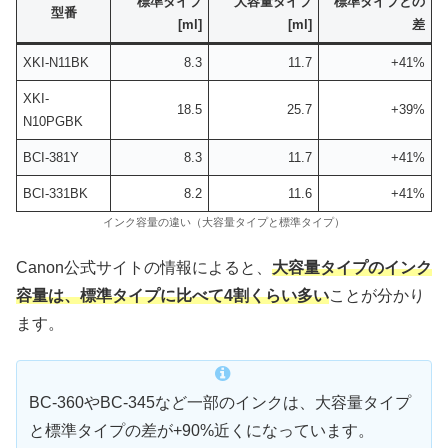
標準タイプ
大容量タイプ
標準タイプとの
型番
[ml]
[ml]
差
XKI-N11BK
8.3
11.7
+41%
XKI-
18.5
25.7
+39%
N10PGBK
BCI-381Y
8.3
11.7
+41%
BCI-331BK
8.2
11.6
+41%
インク容量の違い（大容量タイプと標準タイプ）
Canon公式サイトの情報によると、
大容量タイプのインク
容量は、標準タイプに比べて4割くらい多い
ことが分かり
ます。
BC-360やBC-345など一部のインクは、大容量タイプ
と標準タイプの差が+90%近くになっています。