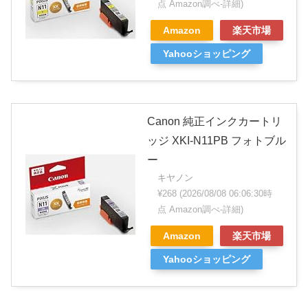
点 Amazon調べ-
詳細)
Amazon
楽天市場
Yahooショッピング
Canon 純正インクカートリ
ッジ XKI-N11PB フォトブル
ー
キヤノン
¥268
(2026/08/08 06:06:30時
点 Amazon調べ-
詳細)
Amazon
楽天市場
Yahooショッピング