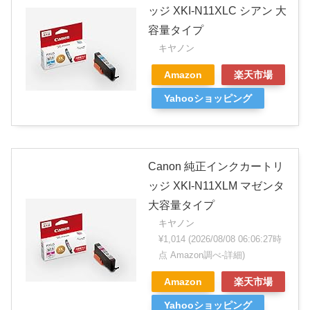
ッジ XKI-N11XLC シアン 大
容量タイプ
キヤノン
Amazon
楽天市場
Yahooショッピング
Canon 純正インクカートリ
ッジ XKI-N11XLM マゼンタ
大容量タイプ
キヤノン
¥1,014
(2026/08/08 06:06:27時
点 Amazon調べ-
詳細)
Amazon
楽天市場
Yahooショッピング