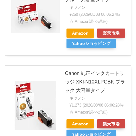
キヤノン
¥250
(2026/08/08 06:06:27時
点 Amazon調べ-
詳細)
Amazon
楽天市場
Yahooショッピング
Canon 純正インクカートリ
ッジ XKI-N10XLPGBK ブラ
ック 大容量タイプ
キヤノン
¥1,273
(2026/08/08 06:06:28時
点 Amazon調べ-
詳細)
Amazon
楽天市場
Yahooショッピング