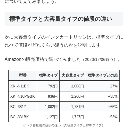
について見てみましょう。
標準タイプと大容量タイプの値段の違い
次に大容量タイプのインクカートリッジは、標準タイプに
比べて値段がどれくらい違うのかを説明します。
Amazonの販売価格で調べてみました
。
（2023/12/06時点）
型番
標準タイプ
大容量タイプ
標準タイプとの差
XKI-N11BK
792円
1,008円
+27%
XKI-N10PGBK
936円
1,266円
+35%
BCI-381Y
1,082円
1,781円
+65%
BCI-331BK
1,127円
1,727円
+53%
インク容量別の値段の違い（大容量タイプと標準タイプ）