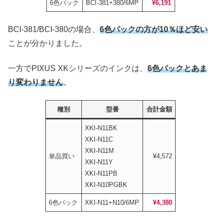
6色パック
BCI-381+380/6MP
¥6,191
BCI-381/BCI-380の場合、
6色パックの方が10％ほど安い
ことが分かりました。
一方でPIXUS XKシリーズのインクは、
6色パックとあま
り変わりません
。
種別
型番
合計金額
XKI-N11BK
XKI-N11C
XKI-N11M
単品買い
¥4,572
XKI-N11Y
XKI-N11PB
XKI-N10PGBK
6色パック
XKI-N11+N10/6MP
¥4,380