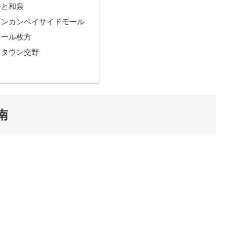
ーと和泉
カンカンベイサイドモール
モール枚方
ドタウン交野
南