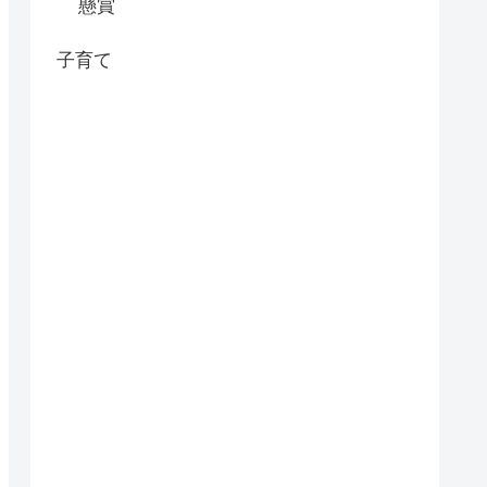
懸賞
子育て