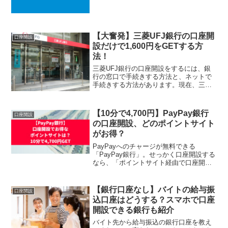
由で口座開設す...
【大奮発】三菱UFJ銀行の口座開
口座開設
設だけで1,600円をGETする方
法！
三菱UFJ銀行の口座開設をするには、銀
行の窓口で手続きする方法と、ネットで
手続きする方法があります。現在、三菱
UFJ銀行が口座開設キャンペーンを開催
しており、こ...
【10分で4,700円】PayPay銀行
口座開設
の口座開設、どのポイントサイト
がお得？
PayPayへのチャージが無料できる
「PayPay銀行」。せっかく口座開設する
なら、「ポイントサイト経由で口座開
設」して、高額ポイントをゲットしまし
ょう。この記...
【銀行口座なし】バイトの給与振
口座開設
込口座はどうする？スマホで口座
開設できる銀行も紹介
バイト先から給与振込の銀行口座を教え