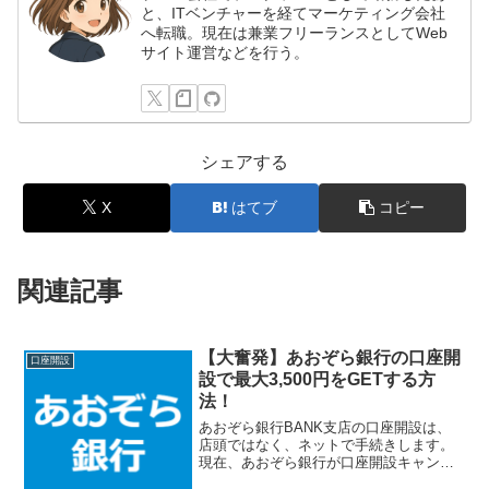
と、ITベンチャーを経てマーケティング会社
へ転職。現在は兼業フリーランスとしてWeb
サイト運営などを行う。
シェアする
X
はてブ
コピー
関連記事
【大奮発】あおぞら銀行の口座開
口座開設
設で最大3,500円をGETする方
法！
あおぞら銀行BANK支店の口座開設は、
店頭ではなく、ネットで手続きします。
現在、あおぞら銀行が口座開設キャンペ
ーンを開催していて、ポイントサイト経