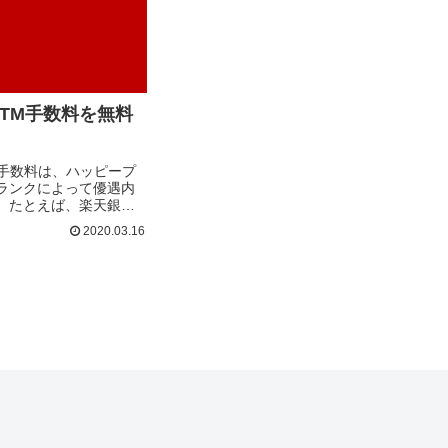
TM手数料を無料
M手数料は、ハッピープ
ランクによって優遇内
。たとえば、楽天銀行
万円以上あれば出金手数
2020.03.16
50万円以上あれば月2
た具合...