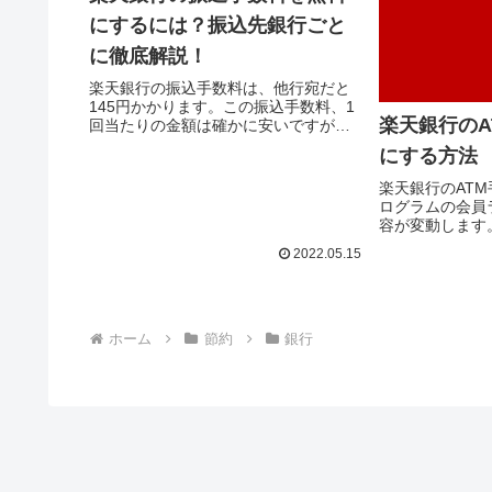
にするには？振込先銀行ごと
に徹底解説！
楽天銀行の振込手数料は、他行宛だと
145円かかります。この振込手数料、1
楽天銀行のA
回当たりの金額は確かに安いですが、
楽天銀行をメインバンクとして使って
にする方法
いる人なら、毎月の振込手数料が案外
かさんでいくのではないでし...
楽天銀行のAT
ログラムの会員
容が変動します
の預金額が10
2022.05.15
料は月1回無料、
回まで無料といっ
ホーム
節約
銀行