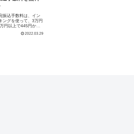
？
宛振込手数料は、イン
キングを使って、3万円
3万円以上で445円かか
数百円とはいえ、毎月3
2022.03.29
けで、年間5,340円も
.