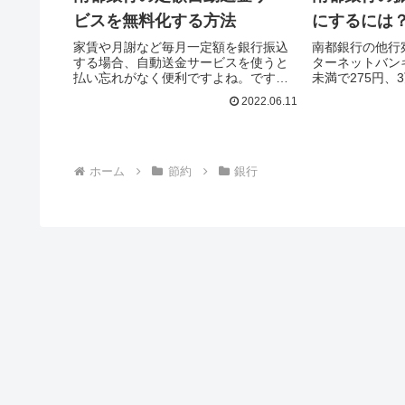
ビスを無料化する方法
にするには
家賃や月謝など毎月一定額を銀行振込
南都銀行の他行
する場合、自動送金サービスを使うと
ターネットバン
払い忘れがなく便利ですよね。です
未満で275円、
が、定額自動送金サービスはタダでは
ります。わずか
2022.06.11
ありません。例えば、3万円を南都銀行
万円を振込するだ
に振り込む場合は年間3,960...
かかることにな..
ホーム
節約
銀行