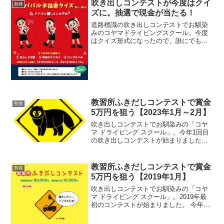
吹き出しコンテストが今度はクイ
懸賞
ズに。抽選で現金が当たる！
道路標識の吹き出しコンテストでお馴染
みのコヤマドライビングスクール。今度
はクイズ形式になったので、誰にでも当
選のチャンスが！文才のない人に朗報で
す。パパル手話歌...
教習所ふきだしコンテストで賞金
懸賞
5万円を狙う【2023年1月～2月】
吹き出しコンテストでお馴染みの「コヤ
マ ドライビング スクール」。今年1回目
の吹き出しコンテストが始まりました。
セリフを考えて賞金5万円をゲットしよ
う！教習所ふ...
教習所ふきだしコンテストで賞金
懸賞
5万円を狙う【2019年1月】
吹き出しコンテストでお馴染みの「コヤ
マ ドライビング スクール」。2019年最
初のコンテストが始まりました。 今年も
セリフを考えて賞金5万円をゲットしよ
う！※最...