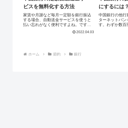
ビスを無料化する方法
にするには
家賃や月謝など毎月一定額を銀行振込
中国銀行の他行
する場合、自動送金サービスを使うと
ターネットバン
払い忘れがなく便利ですよね。です
す。わずか数百
が、定額自動送金サービスはタダでは
込手数料だけで、
2022.04.03
ありません。例えば、振込金額が3万円
ことになります
以上の場合、振込先が同一支店な...
高で、3万円未満な
ホーム
節約
銀行