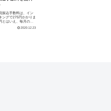
？
宛振込手数料は、イン
キングで275円かかりま
円とはいえ、毎月の振
年間3,300円もかかる
2020.12.23
ね。ATMならもっと割
...